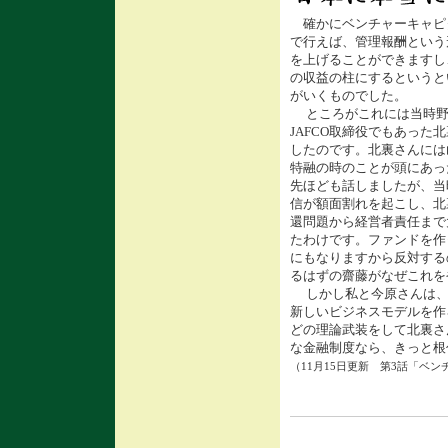
確かにベンチャーキャピ
で行えば、管理報酬という
を上げることができますし、
の収益の柱にするというと
がいくものでした。
ところがこれには当時野
JAFCO取締役でもあった
したのです。北裏さんには
特融の時のことが頭にあっ
先ほども話しましたが、当
信が額面割れを起こし、北
還問題から経営者責任まで
たわけです。ファンドを作
にもなりますから反対する
るはずの齋藤がなぜこれを
しかし私と今原さんは、
新しいビジネスモデルを作
どの理論武装をして北裏さ
な金融制度なら、きっと根
（11月15日更新 第3話「ベ