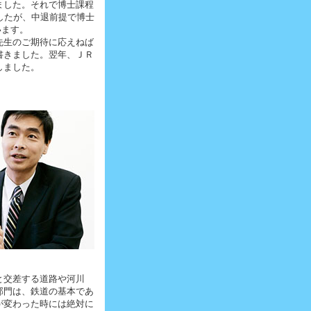
ました。それで博士課程
したが、中退前提で博士
います。
先生のご期待に応えねば
書きました。翌年、ＪＲ
しました。
と交差する道路や河川
部門は、鉄道の基本であ
が変わった時には絶対に