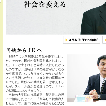
1987年に大学院修士2年生を修了しまし
た。その年、国鉄が分割民営化されまし
た。ＪＲが生まれると同時に入社したかっ
たのですが、当時はＪＲの経営がどうなる
か不透明で、むしろうまくいかないだろう
という見通しが強く、ＪＲ各社の採用はゼ
ロでした。民鉄への就職も若干は考えまし
たが、スケール感が全然違うので、ＪＲへ
の就職にこだわりました。
当時の大学院の指導教官、新谷洋二教授
にご相談したところ、「留年して就職浪人
したとして、翌年に採用が始まらねば大変