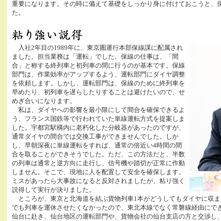
重要になります。その時に備えて基礎をしっかり身に付けておこうと、
た。
入社2年目の1989年に、東京圏運行本部保線課に配属され
ました。担当業務は「運転」でした。保線の仕事は、「間
合」と称する終列車と初列車の間に行うのが基本です。保線
部門は、作業効率がアップするよう、運転部門にダイヤ調整
を依頼します。しかし、運転部門は、保線のために終列車を
早めたり、初列車を遅らしたりすることは避けたいので、せ
めぎ合いになります。
私は、ダイヤへの影響を最小限にして間合を確保できるよ
う、フランス国鉄等で行われていた単線運転方式を提案しま
した。宇都宮駅構内に老朽化した分岐器があったのですが、
通常ダイヤの間合では交換工事ができませんでした。しか
し、早朝深夜に単線運転をすれば、通常の倍近い4時間の間
合を取ることができそうでした。ただ、この方法だと、半数
の列車は通常と逆方向に走行し、信号機や踏切が正常に作動
しません。そこで、現地に人を配置して安全を確保します。
ミスがあったら大事故になると反対されましたが、粘り強く
説得して実行が決りました。
ところが、東京と北海道を結ぶ貨物列車1本がどうしてもダイヤに収ま
でも列車を運休させたくなかったので、東北本線でなく常磐線経由にで
仙台に赴き、仙台地区の運転部門や、貨物会社の仙台支店の方と交渉し