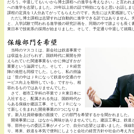
だろう。中退してもいいから博士課程への進学を考えなさい」と言われ
への進学を志望しました。20年以上前の話で時効になると思いお話しま
課程の定員を 1人分あてがってもらえたのです。先生には大変感謝して
ただし博士課程は志望すれば自動的に進学できる訳ではありません。
と、入学試験で問われる進学後の研究計画を、同期の中で誰よりも長く
東日本で技術系の採用が始まりました。そして、予定通り中退して就職
当時のマスコミは、新会社は鉄道事業で
は収益を上げられず、国鉄時代に展開を抑
えられていた関連事業をいかに伸ばすかが
重要という論調でした。そして、ＪＲ経営
陣の発想も同様でした。しかし、私の持論
は「世の中はＪＲになって鉄道や交通のサ
ービス向上を期待している」ですから、相
容れるものではありませんでした。
さて、都市工学科の卒業でＪＲ東日本に
入社すると、配属される先は、国鉄時代か
らある保線か建設工事、そしてＪＲになっ
て新しく生まれた開発事業の3つになりま
す。新入社員研修後の面接で、どの部門を希望するかを聞かれました。
開発事業には、はなから興味がありませんでした。建設工事は、鉄道
等、部外からの委託工事がメインで、自分の志望とは違いました。保線
り、将来、鉄道を本気で便利にしようと会社の経営方針や社会の考え方